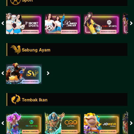
Sabung Ayam
Tembak Ikan