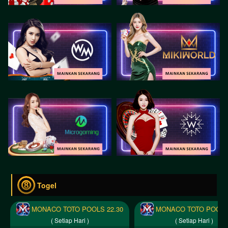
Togel
MONACO TOTO POOLS 22.30
MONACO TOTO POOLS 
( Setiap Hari )
( Setiap Hari )