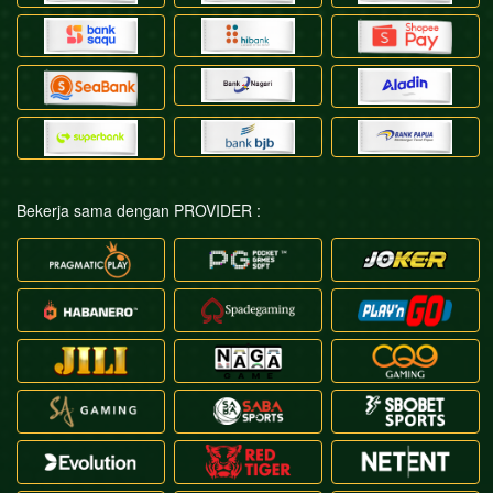
Bekerja sama dengan PROVIDER :