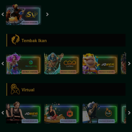
Tembak Ikan
Virtual