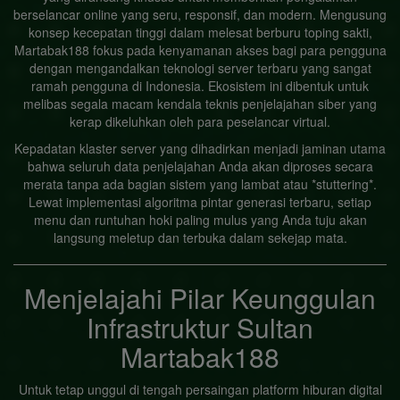
berselancar online yang seru, responsif, dan modern. Mengusung
konsep kecepatan tinggi dalam melesat berburu toping sakti,
Martabak188 fokus pada kenyamanan akses bagi para pengguna
dengan mengandalkan teknologi server terbaru yang sangat
ramah pengguna di Indonesia. Ekosistem ini dibentuk untuk
melibas segala macam kendala teknis penjelajahan siber yang
kerap dikeluhkan oleh para peselancar virtual.
Kepadatan klaster server yang dihadirkan menjadi jaminan utama
bahwa seluruh data penjelajahan Anda akan diproses secara
merata tanpa ada bagian sistem yang lambat atau *stuttering*.
Lewat implementasi algoritma pintar generasi terbaru, setiap
menu dan runtuhan hoki paling mulus yang Anda tuju akan
langsung meletup dan terbuka dalam sekejap mata.
Menjelajahi Pilar Keunggulan
Infrastruktur Sultan
Martabak188
Untuk tetap unggul di tengah persaingan platform hiburan digital