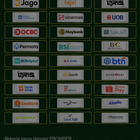
Bekerja sama dengan PROVIDER :