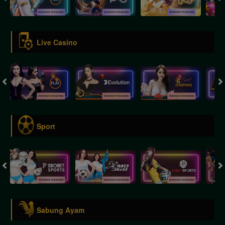
Live Casino
Sport
Sabung Ayam