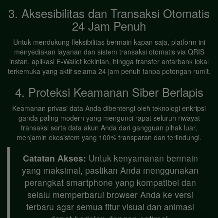
3. Aksesibilitas dan Transaksi Otomatis
24 Jam Penuh
Untuk mendukung fleksibilitas bermain kapan saja, platform ini
menyediakan layanan dan sistem transaksi otomatis via QRIS
instan, aplikasi E-Wallet kekinian, hingga transfer antarbank lokal
terkemuka yang aktif selama 24 jam penuh tanpa potongan rumit.
4. Proteksi Keamanan Siber Berlapis
Keamanan privasi data Anda dibentengi oleh teknologi enkripsi
ganda paling modern yang mengunci rapat seluruh riwayat
transaksi serta data akun Anda dari gangguan pihak luar,
menjamin ekosistem yang 100% transparan dan terlindungi.
Catatan Akses:
Untuk kenyamanan bermain
yang maksimal, pastikan Anda menggunakan
perangkat smartphone yang kompatibel dan
selalu memperbarui browser Anda ke versi
terbaru agar semua fitur visual dan animasi